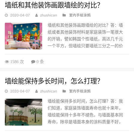
墙纸和其他装饰画跟墙绘的对比？
你想要的美感以及装饰效果。...
2020-04-07
zhushican
室内手绘涂鸦
墙纸和其他装饰画跟墙绘的对比？答：墙
纸或者其他装饰材料是家庭装饰一笔很大
的开销，譬如韩国个性墙纸，高达几千元
一个平方，但墙绘只要墙纸三分之一的价
格就能使你的墙面变得个性，生动且比墙
纸等其他材料做出的效果有过之而无不
1586 次
0 条
及。从艺术和美观的角度来讲，墙纸或者
其他装饰材料选择少，大体是颜色上的变
墙绘能保持多长时间，怎么打理？
化，纹理基本差不多。墙绘则可以根据您
的要求做出一面完全属于你独一无二的
2020-04-07
zhushican
室内手绘涂鸦
墙，选择更为广泛，并且对家具和环境进
行配合和点缀，使空间更加协调个性！...
墙绘能保持多长时间，怎么打理？答：我
们知道，家庭装饰墙面寿命也就十来年，
墙绘能保持十多年不褪色，与墙面基本同
寿命，除非是墙面本身的涂料质量不好，
会导致掉皮，因为丙烯是与水直接溶到墙