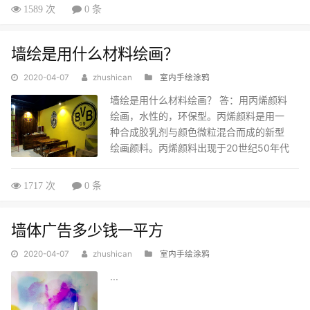
上去的。有灰尘与污斑直接用干毛巾或稍
1589 次
0 条
微湿一些的抹布擦拭即可。...
墙绘是用什么材料绘画？
2020-04-07
zhushican
室内手绘涂鸦
墙绘是用什么材料绘画？ 答：用丙烯颜料
绘画，水性的，环保型。丙烯颜料是用一
种合成胶乳剂与颜色微粒混合而成的新型
绘画颜料。丙烯颜料出现于20世纪50年代
左右，试验证明，它有很多优于其他颜料
的特征：干燥后为柔韧薄膜，坚固耐磨，
1717 次
0 条
耐水，抗腐蚀，抗自然老化，不褪色，不
变质脱落，画不反光，画好后易于冲洗，
墙体广告多少钱一平方
适合于作架上画、室内外壁画等。 它可以
一层层反复堆砌，画出厚重的感觉；也可
2020-04-07
zhushican
室内手绘涂鸦
加入粉料及适量的水，用类似水粉的画法
覆盖重叠，画面层次丰富而明朗；如在颜
...
料中加入大量的水分可以出水彩、工笔画
的效...