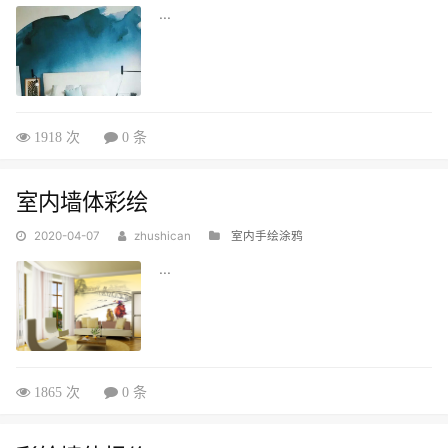
...
1918 次
0 条
室内墙体彩绘
2020-04-07
zhushican
室内手绘涂鸦
...
1865 次
0 条