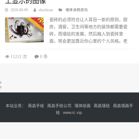
上显示的图像
2020-08-09
zhushican
墙体涂鸦资讯
瓷砖的必须符合让人耳目一新的原则，厨
房，酒窖，卫生间等地方的装饰都需要瓷
砖，而墙绘的发展，然后融入到瓷砖里
面，将会更加靠近你心里的个人风格。老
式的大理石瓷砖墙绘或在大理石瓷砖墙上
显示的图像，可以过渡到复古的阶段。可
11212 次
0 条
以加入一些新的和个性化的方式，来展示
纪念品或图像的集合。大理石上的墙绘需
要多方面的配合，如古董，美丽的家具，
旧货市场的发现，老式家具，车库的销
售，展会集合，或你最喜欢的酒或酿造瓶
的完美补充。大理石的图像要考虑到其中
的阴影，刻痕，裂缝和圆边的大理石的质
本站业务：
南昌手绘
南昌手绘公司
墙体绘画
南昌墙绘
南昌墙画手
量，使墙绘真正成为瓷砖的一部分。香
绘
www.ic.vip
水...