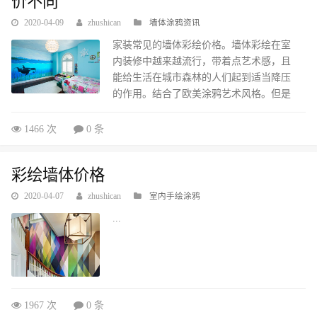
价不同
2020-04-09
zhushican
墙体涂鸦资讯
家装常见的墙体彩绘价格。墙体彩绘在室
内装修中越来越流行，带着点艺术感，且
能给生活在城市森林的人们起到适当降压
的作用。结合了欧美涂鸦艺术风格。但是
墙体彩绘价格由彩绘图案的复杂程度以及
彩绘面积决定，每个客户要求不一样图案
1466 次
0 条
绘制也不同所以价格很难统一。以下的是
西安格调彩绘艺术设计中心墙体彩绘的价
彩绘墙体价格
格。 墙体彩绘价格一：时尚植物藤蔓类墙
体彩绘价格：单色160--280元/平米 多色
2020-04-07
zhushican
室内手绘涂鸦
260--360/平方米用手绘出的植物图案恐怕
...
是今年最流行的墙面手绘图案了。这种风
格强调用夸张的颜色和线条来表现，比
如...
1967 次
0 条