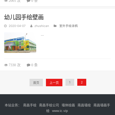
2005 次
0 条
幼儿园手绘壁画
2020-04-07
zhushican
室外手绘涂鸦
...
7330 次
0 条
1
2
首页
上一页
本站业务：
南昌手绘
南昌手绘公司
墙体绘画
南昌墙绘
南昌墙画手
绘
www.ic.vip