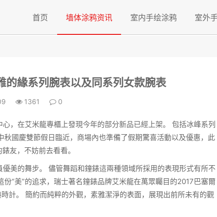
首页
墙体涂鸦资讯
室内手绘涂鸦
室外
雅的緣系列腕表以及同系列女款腕表
09
1361
0
中心，在艾米龍專櫃上發現今年的部分新品已經上架。 包括冰峰系列
中秋國慶雙節假日臨近，商場內也準備了假期驚喜活動以及
優惠
，此
的錶友，不妨前去看看。
員優美的舞步。 儘管舞蹈和鐘錶這兩種領域所採用的表現形式有所不
份“美”的追求，瑞士著名鐘錶品牌艾米龍在萬眾矚目的2017巴塞爾
的古典時計。 簡約而純粹的外觀，素雅潔淨的表面，展現出前所未有的觀