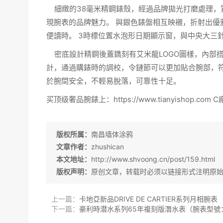
細緻的38毫米
精鋼錶
殼，經過品牌拋光打磨處理，質
現腕表的品牌魅力。 與銀色錶盤相互映襯，折射出優
便讀時。 3時標位置水泡形日期顯示窗，與中央
大三
密底設計精鋼後蓋鐫刻有艾米龍LOGO圖樣，內部搭
計，通過購錶時的調校，令鏈節可以更加貼合
腕部
，
於腕間安全，不輕易脫落，可靠性十足。
买顶级奢品腕錶上
：
https://www.tianyishop.com
C
版权所属：
南昌墙体涂鸦
文章作者：
zhushican
本文地址：
http://www.shvoong.cn/post/159.html
版权声明：
原创文章，转载时必须以链接形式注明原
上一篇：
卡地亞新品DRIVE DE CARTIER系列月相腕表
下一篇：
豪利時潜水系列65年複刻版潛水表（腕表型號：01 733