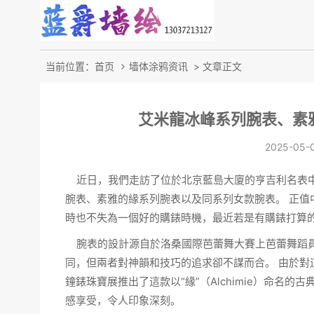
当前位置：
首页
墙体涂鸦资讯
> 文章正文
艾米龍冰峰系列腕表、素
2025-05-
近日，我們走訪了位於北京藍島大廈的亨吉利
名表
腕表、素雅的緣系列腕表以及同系列女款腕表。 正值
時也不失為一個好的購錶時機，最近若是有購錶打算
腕表
的設計源自於洛桑國際芭蕾舞大賽上芭蕾舞蹈
同，但兩者對神韻和技巧的追求卻不謀而合。 由於對這
鐘錶
珠寶
展推出了這款以“緣”（Alchimie）命名
感享受，令人印象深刻。