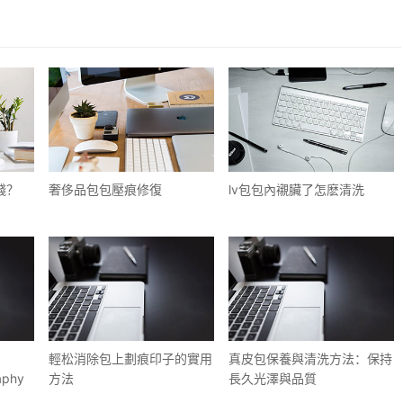
錢？
​奢侈品包包壓痕修復
​lv包包內襯臟了怎麽清洗
​輕松消除包上劃痕印子的實用
真皮包保養與清洗方法：保持
aphy
方法
長久光澤與品質