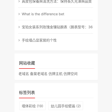
真皮包保養與清洗方法：保持長久光澤與品質
What is the difference bet
宝珀女装系列玫瑰金镶钻腕表（腕表型号：3650A-3
手绘墙凸显家居的个性
网站收藏
老域名
备案老域名
仿牌主机
仿牌空间
标签列表
墙体彩绘
(19)
幼儿园手绘壁画
(2)