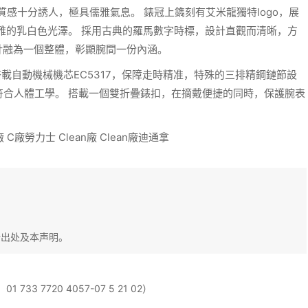
感十分誘人，極具儒雅氣息。 錶冠上鐫刻有艾米龍獨特logo，展
雅的乳白色光澤。 採用古典的羅馬數字時標，設計直觀而清晰，方
針
融為一個整體，彰顯腕間一份內涵。
載自動機械機芯EC5317，保障走時精准，特殊的三排精鋼鏈節設
符合人體工學。 搭載一個雙折疊錶扣，在摘戴便捷的同時，保護腕表
廠
C廠勞力士
Clean廠
Clean廠迪通拿
始出处及本声明。
 7720 4057-07 5 21 02）