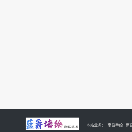
本站业务：
南昌手绘
南