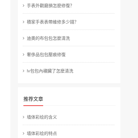
​手表外觀磨損怎麽修復？
積家手表表帶維修多少錢？
​迪奧的布包包怎麼清洗
​奢侈品包包壓痕修復
​lv包包內襯臟了怎麽清洗
推荐文章
墙体彩绘的含义
墙体彩绘的特点