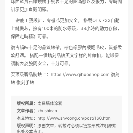
球面
藍寶石
錶鏡賦予腕表十足的飽滿感以及張力，令時間
訓示更加直觀明顯。
密底工藝設計，令機芯更加安全。 搭載Oris 733自動
上鏈機芯，擁有100米的防水等級，38小時的動力存儲，
保障走時精准可靠。
復古韻味十足的品質錶帶，棕色橡膠內襯翻毛皮，質感柔
軟舒適。 搭配一個鐫刻品牌英文字樣的針
錶扣
，能够保
護腕表於腕間安全，十分可靠。
买顶级奢品腕錶上
：
https://www.qihuoshop.com
復刻
錶
復刻手錶
版权所属：
南昌墙体涂鸦
文章作者：
zhushican
本文地址：
http://www.shvoong.cn/post/160.html
版权声明：
原创文章，转载时必须以链接形式注明原始
出处及本声明。