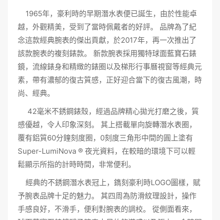
1965年，
豪利時
的早期潛水表便已誕生，由於性能卓
越，外觀精美，受到了當時佩戴者的好評。 品牌為了紀
念這款經典腕表的傑出貢獻，於2017年，再一次推出了
該款腕表的複刻錶款。 新款
腕表
採用獨特球面藍寶石錶
鏡，流線錶身和精緻的錶圈以及梯形行事曆視窗等經典元
素，帶有濃郁的復古質感，正好迎合當下的復古風潮，時
尚、經典。
42毫米不銹鋼錶殼，經過品牌精心拋光打磨之後，質
感優越，令人印象深刻。 其上搭載單向旋轉
潛水表
圈，
覆有鋁質60分鐘刻度圈，0刻度三角形中間的圓上塗有
Super-LumiNova ® 夜光資料，在較暗的環境下可以輕
鬆顯示所指的計時時間，非常便利。
經典的不銹鋼潛水表冠上，鐫刻豪利時LOGO圖樣，賦
予腕表品牌十足的魅力。 其四周為防滑紋理設計，操作
手感良好，不滑手，便利對腕表的調校。 從側面看來，