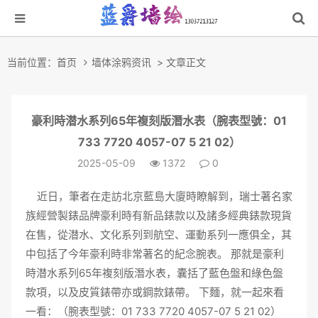
当前位置：
首页
墙体涂鸦资讯
> 文章正文
豪利時潜水系列65年複刻版潛水表（腕表型號：01
733 7720 4057-07 5 21 02）
2025-05-09
1372
0
近日，筆者在走訪
北京
藍島大廈時瞭解到，瑞士著名家
族經營製錶品牌豪利時有新品錶款以及諸多經典錶款現貨
在售，從潜水、文化系列到航空、運動系列一應俱全，其
中包括了今年
豪利時
非常著名的紀念腕表。 那就是豪利
時潜水系列65年複刻版潛水表，囊括了藍色盤和綠色盤
款項，以及皮質錶帶亦或鋼款錶帶。 下麵，就一起來看
一看：（腕表型號：01 733 7720 4057-07 5 21 02）