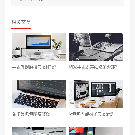
相关文章
​手表外觀磨損怎麽修復？
積家手表表帶維修多少錢？
​奢侈品包包壓痕修復
​lv包包內襯臟了怎麽清洗