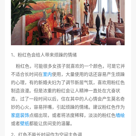
1、粉红色会给人带来烦躁的情绪
粉红色，可能很多女孩子就喜欢的一个颜色，可是它并
不适合长时间在
室内
使用，大量使用的话还容易产生烦躁
的心理，有的新婚夫妇为了调节新居气氛，喜欢用粉红色
制造浪漫。但是浓重的粉红会让人精神一直处在亢奋状
态，过了一段时间以后，住在其中的人心情会产生莫名奇
妙的心火，容易拌嘴，引起烦躁的情绪。建议粉红色作为
家庭装饰
点缀出现，或者将浓度稀释，淡淡的粉红色
墙绘
或者
壁纸
都能让房间变的温馨。
2、红色不能长时间作为空间主色调