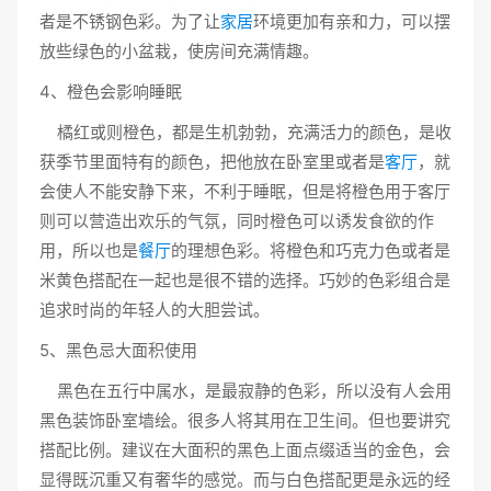
者是不锈钢色彩。为了让
家居
环境更加有亲和力，可以摆
放些绿色的小盆栽，使房间充满情趣。
4、橙色会影响睡眠
橘红或则橙色，都是生机勃勃，充满活力的颜色，是收
获季节里面特有的颜色，把他放在卧室里或者是
客厅
，就
会使人不能安静下来，不利于睡眠，但是将橙色用于客厅
则可以营造出欢乐的气氛，同时橙色可以诱发食欲的作
用，所以也是
餐厅
的理想色彩。将橙色和巧克力色或者是
米黄色搭配在一起也是很不错的选择。巧妙的色彩组合是
追求时尚的年轻人的大胆尝试。
5、黑色忌大面积使用
黑色在五行中属水，是最寂静的色彩，所以没有人会用
黑色装饰卧室墙绘。很多人将其用在卫生间。但也要讲究
搭配比例。建议在大面积的黑色上面点缀适当的金色，会
显得既沉重又有奢华的感觉。而与白色搭配更是永远的经