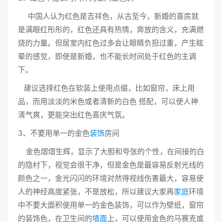
中国人认为红色是吉祥色，从古至今，新婚的喜房就
是满眼红彤彤的，红色还具有热情，奔放的含义，充满燃
烧的力量。但居室内红色过多会让眼睛负担过重，产生眩
晕的感觉，即使是新婚，也不能长时间处于红色的主调
下。
建议选择红色在软装上使用点缀，比如窗帘，床上用
品，而用淡淡的米色或者清新的白色 搭配，可以使人神
清气爽，更能突出红色喜庆气氛。
3、不要用单一的金色
装饰
房间
金色熠熠生辉，显示了大胆和夸张的个性，在间接的白
的隐村下，视觉会很干净，但是金色是最容易反射光线的
颜色之一，金光闪闪的环境对然得视线伤害最大，容易使
人的神经高度紧张，不是放松，所以建议大家再
家庭
环境
中不要大面积使用单一的金色装饰，可以作为壁纸，窗帘
的装饰色，在卫生间的
墙面
上，可以使用金色的马赛克或