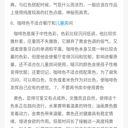
典，与红色搭配时候，气氛什么而浓烈，一般应该在作品
上使用纯度较高的红色点缀，神秘而高贵。
6、咖啡色不适合餐厅和
儿童房
间
咖啡色是属于中性色彩，色彩比较沉闷低调，他比较优
雅朴素，庄重而不失雅致，它摒弃了黄金色调的俗气，又
或者是象牙白的单调和平庸。咖啡色本身又是一种比较含
蓄的色彩，但是他会使餐厅变得沉闷和忧郁，影响进餐质
量，还不适合在儿童房间使用，暗沉的颜色会使孩子性格
变得忧郁；还要切记，咖啡色不适合搭配黑色，为了避免
沉闷，可以用白色，灰色或者米色作为对比色，使咖啡色
发挥自己应有的感觉。 7、不要再书房中使用黄色
黄色，显得可爱又有点成熟，文雅而且自然，使得这个
色系正在趋向流行，水果黄带着温柔的特性；油画黄色散
发着动力，金黄色带来温暖，黄色还对健康具有稳定情
绪，增进食欲的作用。但是时间长了接触这一高度纯黄