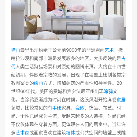
墙画
最早出现约始于公元前9000年的非洲岩画
艺术
，撒
哈拉沙漠和南部非洲是发展较多的地区，大多反映的是
古
代
人类生活狩猎场景和对原始的图腾崇拜。大约在十四世
纪初期。伴随着宗教的发展，出现了在墙壁上绘制各类宗
教图案类的
绘画
方式，增加建筑的严肃性和神圣性。20
世纪60年代，美国的费城和宾夕法尼亚州出现
涂鸦
文
化。当涂鸦逐渐成为时尚在时候，这股风潮开始席卷
家居
领域，比较常见的有
手绘
家具、
瓷砖
、饰品、布艺。时
尚、个性已经成为主流，受越来越多的人追捧，时尚已经
不仅仅体现在穿着方面，更体现在人们的居室中。当年许
多
艺术家
或画家喜欢在建筑
墙体
或公共空间的墙壁上或雕